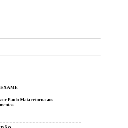
 EXAME
ssor Paulo Maia retorna aos
amentos
ERÃO