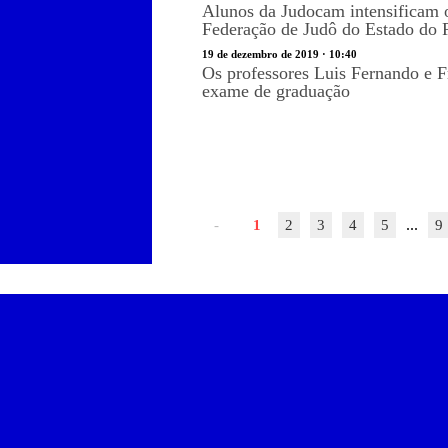
Alunos da Judocam intensificam o
Federação de Judô do Estado do R
19 de dezembro de 2019 · 10:40
Os professores Luis Fernando e F
exame de graduação
...
-
1
2
3
4
5
9