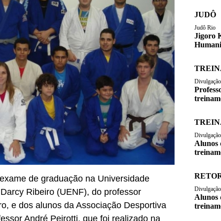
JUDÔ
Judô Rio
Jigoro 
Humani
TREI
Divulgação
Profess
treinam
TREIN
Divulgação
Alunos 
treinam
RETOR
o exame de graduação na Universidade
Divulgação
Darcy Ribeiro (UENF), do professor
Alunos 
o, e dos alunos da Associação Desportiva
treinam
ssor André Peirotti, que foi realizado na