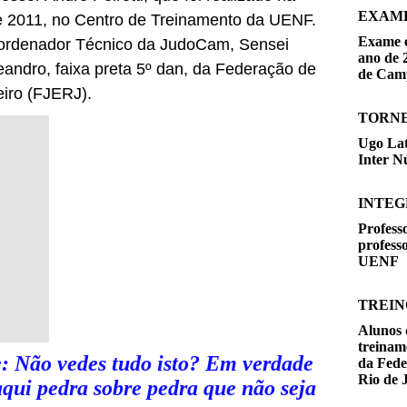
EXAM
 de 2011, no Centro de Treinamento da UENF.
Exame e
oordenador Técnico da JudoCam, Sensei
ano de 
andro, faixa preta 5º dan, da Federação de
de Cam
iro (FJERJ).
TORNE
Ugo Lat
Inter N
INTEG
Professo
profess
UENF
TREIN
Alunos 
treinam
e: Não vedes tudo isto? Em verdade
da Fede
Rio de 
aqui pedra sobre pedra que não seja