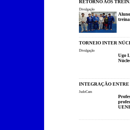
RETORNO AOS TREI
Divulgação
Aluno
trein
TORNEIO INTER NÚC
Divulgação
Ugo L
Núcle
INTEGRAÇÃO ENTRE
JudoCam
Profes
profe
UEN