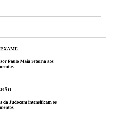
 EXAME
ssor Paulo Maia retorna aos
amentos
ERÃO
s da Judocam intensificam os
amentos