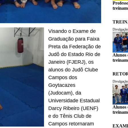
Profess
treinam
TREIN
Divulgação
Visando o Exame de
Graduação para Faixa
Preta da Federação de
Judô do Estado Rio de
Alunos 
treinam
Janeiro (FJERJ), os
alunos do Judô Clube
RETOR
Campos dos
Divulgação
Goytacazes
(Judocam), da
Universidade Estadual
Alunos 
Darcy Ribeiro (UENF)
treinam
e do Tênis Club de
Campos retornaram
EXAM