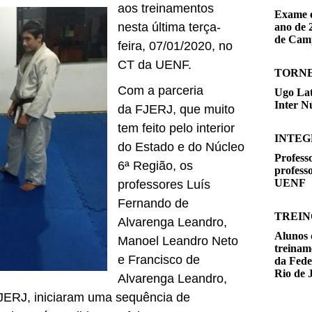
aos treinamentos
Exame e
nesta última terça-
ano de 
de Cam
feira, 07/01/2020, no
CT da UENF.
TORNE
Com a parceria
Ugo Lat
Inter N
da FJERJ, que muito
tem feito pelo interior
INTEG
do Estado e do Núcleo
Professo
6ª Região, os
profess
UENF
professores Luís
Fernando de
TREIN
Alvarenga Leandro,
Alunos 
Manoel Leandro Neto
treinam
e Francisco de
da Fede
Rio de 
Alvarenga Leandro,
FJERJ, iniciaram uma sequência de