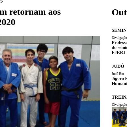
S
m retornam aos
Outr
2020
SEMIN
Divulgação
Profess
do semi
FJERJ
JUDÔ
Judô Rio
Jigoro 
Humani
TREI
Divulgação