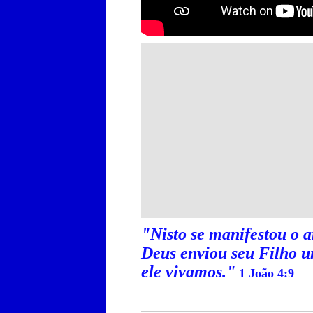
"Nisto se manifestou o 
Deus enviou seu Filho u
ele vivamos."
1 João 4:9